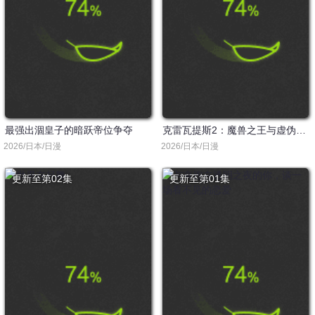
最强出涸皇子的暗跃帝位争夺
克雷瓦提斯2：魔兽之王与虚伪的勇者传承
2026/日本/日漫
2026/日本/日漫
更新至第02集
更新至第01集