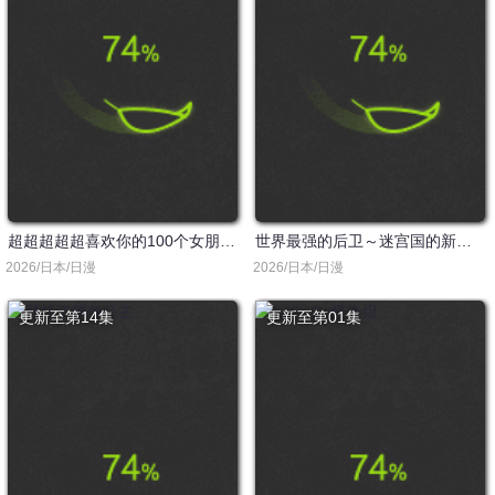
超超超超超喜欢你的100个女朋友第三季
世界最强的后卫～迷宫国的新人探索者～
2026/日本/日漫
2026/日本/日漫
更新至第14集
更新至第01集