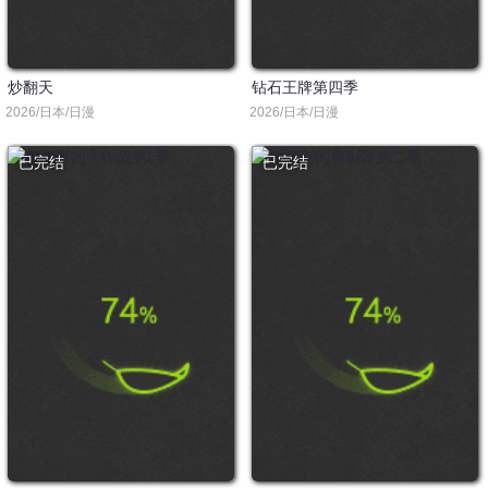
炒翻天
钻石王牌第四季
2026/日本/日漫
2026/日本/日漫
已完结
已完结