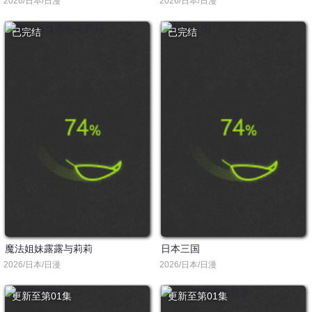
2026/日本/日漫
2026/日本/日漫
已完结
已完结
魔法姐妹露露与莉莉
日本三国
2026/日本/日漫
2026/日本/日漫
更新至第01集
更新至第01集