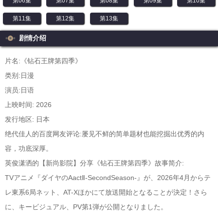
第06集
第07集
第08集
第09集
第10集
第11集
第12集
第13集
剧情介绍
片名:《钻石王牌第四季》
类别:日漫
演员:日语
上映时间: 2026
发行地区: 日本
绝代佳人的百度网友评论:屡见不鲜的简单题材也能挖掘出优秀的内
容，功底深厚。
英俊潇洒的【新尚影院】分享《钻石王牌第四季》故事简介:
TVアニメ『ダイヤのAactⅡ-SecondSeason-』が、2026年4月からテ
レ東系6局ネット、AT-Xほかにて放送開始となることが決定！さら
に、キービジュアル、PV第1弾が公開となりました。