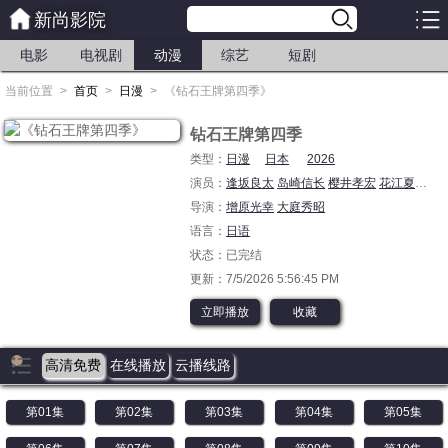
新尚影院
电影
电视剧
动漫
综艺
短剧
当前位置
>
首页
>
日漫
>
《钻石王牌第四季》
钻石王牌第四季
类型：
日漫
日本
2026
演员：
逢坂良太
岛崎信长
樱井孝宏
花江夏树
浅
导演：
增原光幸
大庭秀昭
语言：
日语
状态：已完结
更新：7/5/2026 5:56:45 PM
立即播放
收藏
高清免费
在线播放
云播线路
第01集
第02集
第03集
第04集
第05集