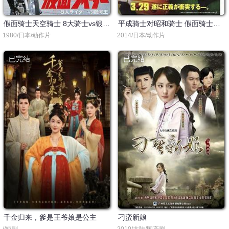
假面骑士天空骑士 8大骑士vs银河王
平成骑士对昭和骑士 假面骑士大战 feat.超级战队
1980/日本/动作片
2014/日本/动作片
已完结
已完结
千金归来，爹是王爷娘是公主
刁蛮新娘