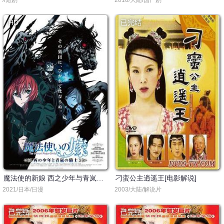
//短剧
2010/大陆/国产剧
HD
已完结
魔法使的新娘 西之少年与青岚的骑士
刁蛮公主逍遥王[电影解说]
2021/日本/日漫
2003/大陆/解说片
已完结
已完结