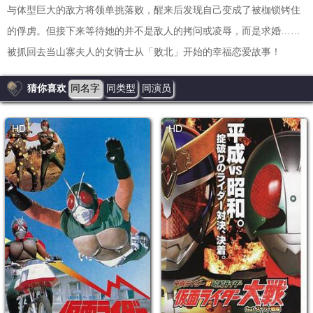
与体型巨大的敌方将领单挑落败，醒来后发现自己变成了被枷锁铐住
的俘虏。但接下来等待她的并不是敌人的拷问或凌辱，而是求婚……
被抓回去当山寨夫人的女骑士从「败北」开始的幸福恋爱故事！
猜你喜欢
同名字
同类型
同演员
HD
HD