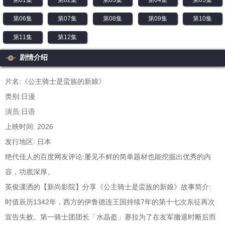
第01集
第02集
第03集
第04集
第05集
第06集
第07集
第08集
第09集
第10集
第11集
第12集
剧情介绍
片名:《公主骑士是蛮族的新娘》
类别:日漫
演员:日语
上映时间: 2026
发行地区: 日本
绝代佳人的百度网友评论:屡见不鲜的简单题材也能挖掘出优秀的内
容，功底深厚。
英俊潇洒的【新尚影院】分享《公主骑士是蛮族的新娘》故事简介:
时值辰历1342年，西方的伊鲁德连王国持续7年的第十七次东征再次
宣告失败。第一骑士团团长「水晶盔」赛拉为了在友军撤退时断后而