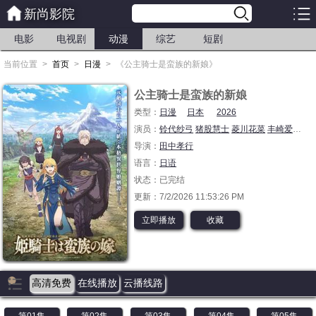
新尚影院
电影
电视剧
动漫
综艺
短剧
当前位置
>
首页
>
日漫
>
《公主骑士是蛮族的新娘》
公主骑士是蛮族的新娘
类型：
日漫
日本
2026
演员：
铃代纱弓
猪股慧士
菱川花菜
丰崎爱生
富
导演：
田中孝行
语言：
日语
状态：已完结
更新：7/2/2026 11:53:26 PM
立即播放
收藏
高清免费
在线播放
云播线路